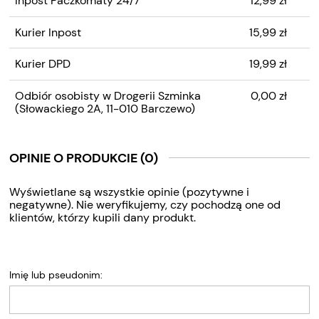
Inpost Paczkomaty 24/7
12,99 zł
EWENTUALNYCH KOSZTÓW
PŁATNOŚCI
Kurier Inpost
15,99 zł
Kurier DPD
19,99 zł
Odbiór osobisty w Drogerii Szminka
0,00 zł
(Słowackiego 2A, 11-010 Barczewo)
OPINIE O PRODUKCIE (0)
Wyświetlane są wszystkie opinie (pozytywne i
negatywne). Nie weryfikujemy, czy pochodzą one od
klientów, którzy kupili dany produkt.
Imię lub pseudonim: