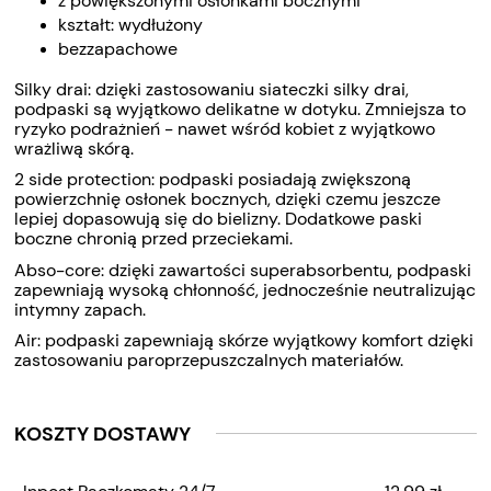
z powiększonymi osłonkami bocznymi
kształt: wydłużony
bezzapachowe
Silky drai: dzięki zastosowaniu siateczki silky drai,
podpaski są wyjątkowo delikatne w dotyku. Zmniejsza to
ryzyko podrażnień - nawet wśród kobiet z wyjątkowo
wrażliwą skórą.
2 side protection: podpaski posiadają zwiększoną
powierzchnię osłonek bocznych, dzięki czemu jeszcze
lepiej dopasowują się do bielizny. Dodatkowe paski
boczne chronią przed przeciekami.
Abso-core: dzięki zawartości superabsorbentu, podpaski
zapewniają wysoką chłonność, jednocześnie neutralizując
intymny zapach.
Air: podpaski zapewniają skórze wyjątkowy komfort dzięki
zastosowaniu paroprzepuszczalnych materiałów.
KOSZTY DOSTAWY
CENA NIE ZAWIERA