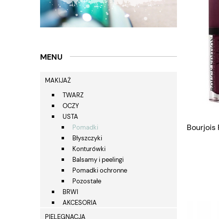
MENU
MAKIJAŻ
TWARZ
OCZY
USTA
Bourjois
Pomadki
Błyszczyki
Konturówki
Balsamy i peelingi
Pomadki ochronne
Pozostałe
BRWI
AKCESORIA
PIELĘGNACJA