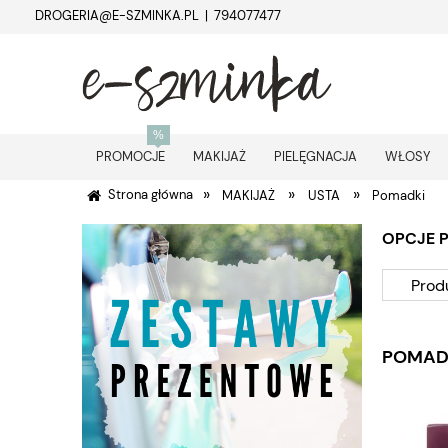
DROGERIA@E-SZMINKA.PL | 794077477
PROMOCJE
MAKIJAŻ
PIELĘGNACJA
WŁOSY
»
»
»
Strona główna
MAKIJAŻ
USTA
Pomadki
OPCJE 
Prod
POMAD