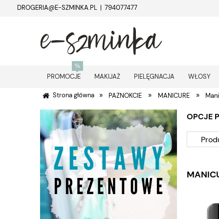
DROGERIA@E-SZMINKA.PL | 794077477
PROMOCJE
MAKIJAŻ
PIELĘGNACJA
WŁOSY
»
»
»
Strona główna
PAZNOKCIE
MANICURE
Mani
OPCJE 
Prod
MANIC