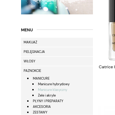
MENU
MAKIJAŻ
PIELĘGNACJA
WŁOSY
Catrice 
PAZNOKCIE
MANICURE
Manicure hybrydowy
Manicure klasyczny
Żele i akryle
PŁYNY I PREPARATY
AKCESORIA
ZESTAWY