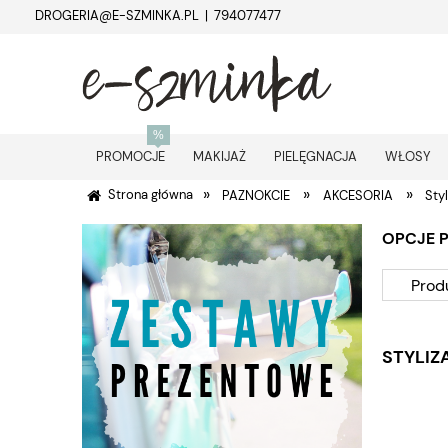
DROGERIA@E-SZMINKA.PL | 794077477
PROMOCJE
MAKIJAŻ
PIELĘGNACJA
WŁOSY
»
»
»
Strona główna
PAZNOKCIE
AKCESORIA
Styl
OPCJE 
Prod
STYLIZ