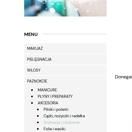
MENU
MAKIJAŻ
PIELĘGNACJA
WŁOSY
Donegal
PAZNOKCIE
MANICURE
PŁYNY I PREPARATY
AKCESORIA
Pilniki i polerki
Cążki, nożyczki i radełka
Stylizacja i zdobienie
Folie i waciki