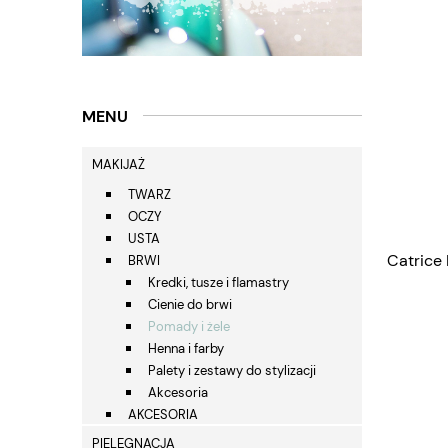
MENU
MAKIJAŻ
TWARZ
OCZY
USTA
Catrice
BRWI
Kredki, tusze i flamastry
Cienie do brwi
Pomady i żele
Henna i farby
Palety i zestawy do stylizacji
Akcesoria
AKCESORIA
PIELĘGNACJA