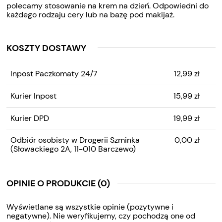
polecamy stosowanie na krem na dzień. Odpowiedni do
każdego rodzaju cery lub na bazę pod makijaż.
KOSZTY DOSTAWY
CENA NIE ZAWIERA
Inpost Paczkomaty 24/7
12,99 zł
EWENTUALNYCH KOSZTÓW
PŁATNOŚCI
Kurier Inpost
15,99 zł
Kurier DPD
19,99 zł
Odbiór osobisty w Drogerii Szminka
0,00 zł
(Słowackiego 2A, 11-010 Barczewo)
OPINIE O PRODUKCIE (0)
Wyświetlane są wszystkie opinie (pozytywne i
negatywne). Nie weryfikujemy, czy pochodzą one od