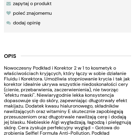
zapytaj o produkt
poleć znajomemu
dodaj opinię
OPIS
Nowoczesny Podkład i Korektor 2 w 1 to kosmetyk o
właściwościach kryjących, który łączy w sobie działanie
Fluidu i Korektora. Umożliwia stopniowanie krycia i tak jak
korektor idealnie ukrywa wszystkie niedoskonałości cery
(cienie, przebarwienia, zaczerwienienia), nie tworząc
"efektu maski". Niewiarygodnie lekka konsystencja
dopasowuje się do skóry, zapewniając długotrwały efekt
makijażu. Dodatek kwasu hialuronowego, składników
nawilżających oraz witaminy E skutecznie zapobiegają
przesuszeniom oraz długotrwale nawilżają cerę i dodają
jej blasku. Niebieskie Algi wygładzają, łagodzą i pielęgnują
skórę. Cera zyskuje perfekcyjny wygląd - Gotowa do
zrobienia Selfie! Formuła Anti-Pollution. Podkład