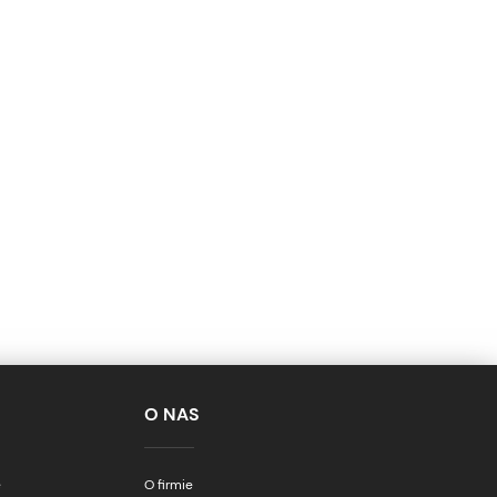
O NAS
e
O firmie