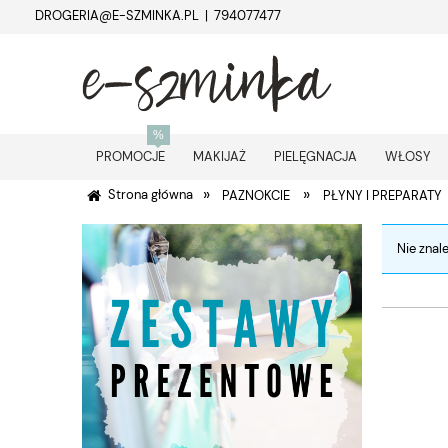
DROGERIA@E-SZMINKA.PL | 794077477
PROMOCJE
MAKIJAŻ
PIELĘGNACJA
WŁOSY
»
»
Strona główna
PAZNOKCIE
PŁYNY I PREPARATY
Nie znal