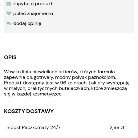
zapytaj o produkt
poleć znajomemu
dodaj opinię
OPIS
Wow to linia niewielkich lakierów, których formuła
zapewnia długotrwały, modny połysk paznokciom.
Produkt dostępny jest w 96 kolorach. Lakiery występują
w małych, praktycznych buteleczkach, które zmieszczą
się w każdej kosmetyczce.
KOSZTY DOSTAWY
CENA NIE ZAWIERA
Inpost Paczkomaty 24/7
12,99 zł
EWENTUALNYCH KOSZTÓW
PŁATNOŚCI