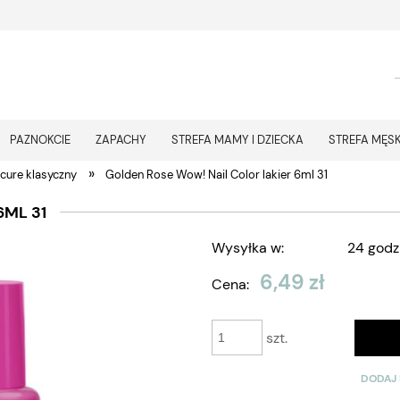
PAZNOKCIE
ZAPACHY
STREFA MAMY I DZIECKA
STREFA MĘS
»
cure klasyczny
Golden Rose Wow! Nail Color lakier 6ml 31
6ML 31
Wysyłka w:
24 godz
6,49 zł
Cena:
szt.
DODAJ