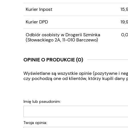
EWENTUALNYCH KOS
PŁATNOŚCI
Kurier Inpost
15,
Kurier DPD
19,
Odbiór osobisty w Drogerii Szminka
0,0
(Słowackiego 2A, 11-010 Barczewo)
OPINIE O PRODUKCIE (0)
Wyświetlane są wszystkie opinie (pozytywne i neg
czy pochodzą one od klientów, którzy kupili dany 
Imię lub pseudonim:
Twoja opinia: