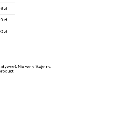
ZTÓW
99 zł
99 zł
0 zł
atywne). Nie weryfikujemy,
produkt.