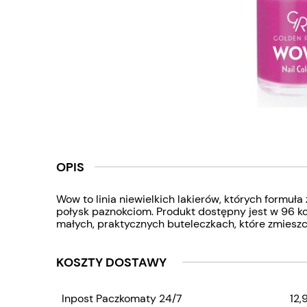
OPIS
Wow to linia niewielkich lakierów, których formuł
połysk paznokciom. Produkt dostępny jest w 96 ko
małych, praktycznych buteleczkach, które zmieszc
KOSZTY DOSTAWY
CENA NIE ZAWIERA
Inpost Paczkomaty 24/7
12,