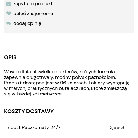
zapytaj o produkt
poleć znajomemu
dodaj opinię
OPIS
Wow to linia niewielkich lakierów, których formuła
zapewnia długotrwały, modny połysk paznokciom.
Produkt dostępny jest w 96 kolorach. Lakiery występują
w małych, praktycznych buteleczkach, które zmieszczą
się w każdej kosmetyczce.
KOSZTY DOSTAWY
CENA NIE ZAWIERA
Inpost Paczkomaty 24/7
12,99 zł
EWENTUALNYCH KOSZTÓW
PŁATNOŚCI