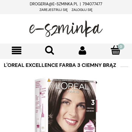
DROGERIA@E-SZMINKA.PL | 794077477
ZAREJESTRUJ SIĘ
ZALOGUJ SIĘ
L'OREAL EXCELLENCE FARBA 3 CIEMNY BRĄZ