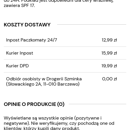
do 24H. Podkład jest odpowiedni dla cery wrażliwej,
zawiera SPF 17.
KOSZTY DOSTAWY
CENA NIE ZAWIERA
Inpost Paczkomaty 24/7
12,99 zł
EWENTUALNYCH KOSZTÓW
PŁATNOŚCI
Kurier Inpost
15,99 zł
Kurier DPD
19,99 zł
Odbiór osobisty w Drogerii Szminka
0,00 zł
(Słowackiego 2A, 11-010 Barczewo)
OPINIE O PRODUKCIE (0)
Wyświetlane są wszystkie opinie (pozytywne i
negatywne). Nie weryfikujemy, czy pochodzą one od
klientów, którzy kupili dany produkt.