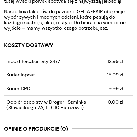
tutaj wysoki połysk spotyka się z najwyższą jakością!
Nasza linia lakierów do paznokci GEL AFFAIR obejmuje
wybór żywych i modnych odcieni, które pasują do
każdego nastroju, okazji i stylu. Do biura i na wieczorne
wyjście – mamy wszystko, czego potrzebujesz.
KOSZTY DOSTAWY
CENA NIE ZAWIERA
Inpost Paczkomaty 24/7
12,99 zł
EWENTUALNYCH KOSZTÓW
PŁATNOŚCI
Kurier Inpost
15,99 zł
Kurier DPD
19,99 zł
Odbiór osobisty w Drogerii Szminka
0,00 zł
(Słowackiego 2A, 11-010 Barczewo)
OPINIE O PRODUKCIE (0)