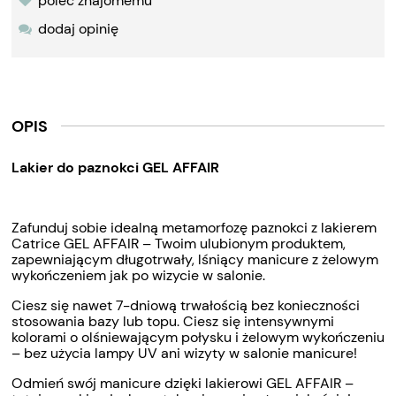
poleć znajomemu
dodaj opinię
OPIS
Lakier do paznokci GEL AFFAIR
Zafunduj sobie idealną metamorfozę paznokci z lakierem
Catrice GEL AFFAIR – Twoim ulubionym produktem,
zapewniającym długotrwały, lśniący manicure z żelowym
wykończeniem jak po wizycie w salonie.
Ciesz się nawet 7-dniową trwałością bez konieczności
stosowania bazy lub topu. Ciesz się intensywnymi
kolorami o olśniewającym połysku i żelowym wykończeniu
– bez użycia lampy UV ani wizyty w salonie manicure!
Odmień swój manicure dzięki lakierowi GEL AFFAIR –