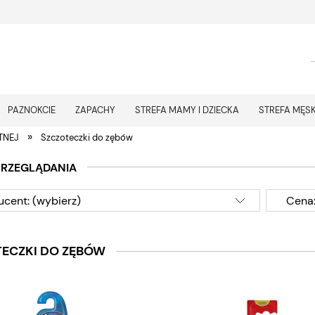
PAZNOKCIE
ZAPACHY
STREFA MAMY I DZIECKA
STREFA MĘS
»
TNEJ
Szczoteczki do zębów
PRZEGLĄDANIA
ucent: (wybierz)
Cena:
ECZKI DO ZĘBÓW