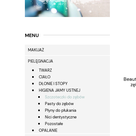
MENU
MAKIJAŻ
PIELĘGNACJA
TWARZ
CIAŁO
Beaut
DŁONIE I STOPY
zę
HIGIENA JAMY USTNEJ
Szczoteczki do zębów
Pasty do zębów
Płyny do płukania
Nici dentystyczne
Pozostałe
OPALANIE