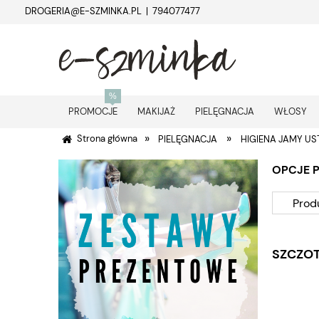
DROGERIA@E-SZMINKA.PL | 794077477
PROMOCJE
MAKIJAŻ
PIELĘGNACJA
WŁOSY
»
»
Strona główna
PIELĘGNACJA
HIGIENA JAMY US
OPCJE 
Prod
SZCZOT