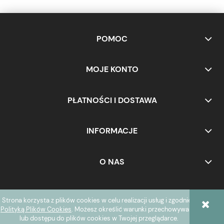
POMOC
MOJE KONTO
PŁATNOŚCI I DOSTAWA
INFORMACJE
O NAS
Strona korzysta z plików cookies w celu realizacji usług i zgodnie z
POKAŻ PEŁNĄ WERSJĘ STRONY
Polityką Plików Cookies
. Możesz określić warunki przechowywania
lub dostępu do plików cookies w Twojej przeglądarce.
Sklep internetowy Shoper.pl