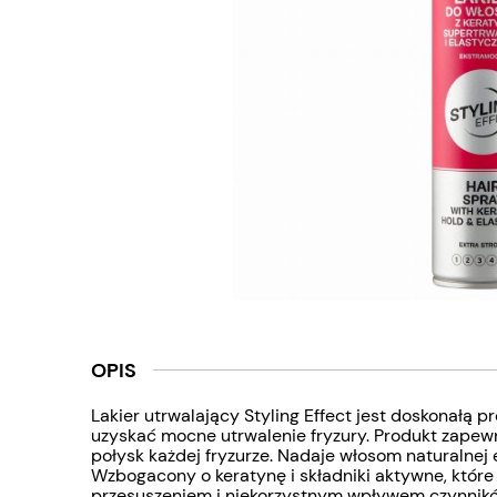
OPIS
Lakier utrwalający Styling Effect jest doskonałą 
uzyskać mocne utrwalenie fryzury. Produkt zapew
połysk każdej fryzurze. Nadaje włosom naturalnej e
Wzbogacony o keratynę i składniki aktywne, które
przesuszeniem i niekorzystnym wpływem czynnikó