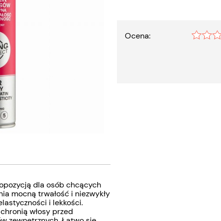
Ocena:
propozycją dla osób chcących
nia mocną trwałość i niezwykły
lastyczności i lekkości.
 chronią włosy przed
w zewnętrznych. Łatwo się