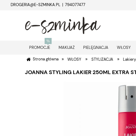
DROGERIA@E-SZMINKA.PL | 794077477
PROMOCJE
MAKIJAŻ
PIELĘGNACJA
WŁOSY
»
»
»
Strona główna
WŁOSY
STYLIZACJA
Lakier
JOANNA STYLING LAKIER 250ML EXTRA S