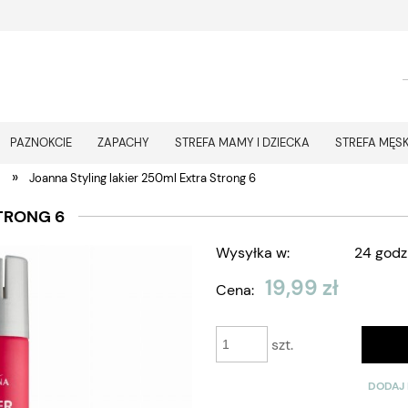
PAZNOKCIE
ZAPACHY
STREFA MAMY I DZIECKA
STREFA MĘS
»
y
Joanna Styling lakier 250ml Extra Strong 6
TRONG 6
Wysyłka w:
24 godz
19,99 zł
Cena:
szt.
DODAJ