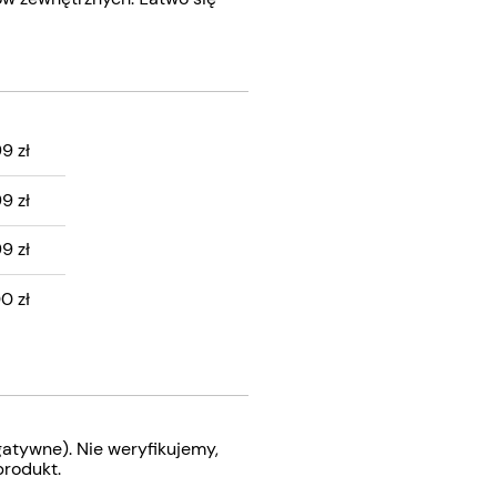
99 zł
ZTÓW
99 zł
99 zł
0 zł
atywne). Nie weryfikujemy,
produkt.