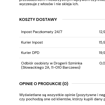
wyczesuje z włosów i nie skleja ich.
KOSZTY DOSTAWY
CENA NIE ZAWIERA
Inpost Paczkomaty 24/7
12,
EWENTUALNYCH KOS
PŁATNOŚCI
Kurier Inpost
15,
Kurier DPD
19,
Odbiór osobisty w Drogerii Szminka
0,0
(Słowackiego 2A, 11-010 Barczewo)
OPINIE O PRODUKCIE (0)
Wyświetlane są wszystkie opinie (pozytywne i neg
czy pochodzą one od klientów, którzy kupili dany 