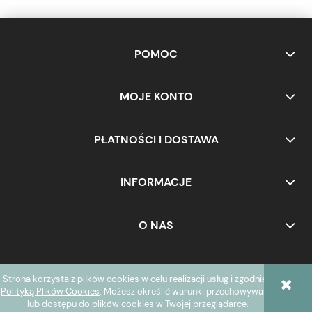
POMOC
MOJE KONTO
PŁATNOŚCI I DOSTAWA
INFORMACJE
O NAS
Strona korzysta z plików cookies w celu realizacji usług i zgodnie z
POKAŻ PEŁNĄ WERSJĘ STRONY
Polityką Plików Cookies
. Możesz określić warunki przechowywania
lub dostępu do plików cookies w Twojej przeglądarce.
Sklep internetowy Shoper.pl