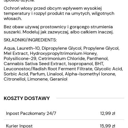
Ochroń włosy przed obcym wpływem wysokiej
temperatury i rozpyl produkt na umytych, wilgotnych
włosach.
Bez obaw używaj prostownicy i gorącego strumienia
suszarki. Modeluj jak zazwyczaj, albo całkiem inaczej.
SKŁADNIKI/INGREDIENTS:
Aqua, Laureth-10, Dipropylene Glycol, Propylene Glycol,
Mel Extract, Hydroxypropyltrimonium Honey,
Polysilicone-29, Cetrimonium Chloride, Panthenol,
Cannabis Sativa Seed Extract, Isopropanol, BHT,
Leuconostoc/Radish Root Ferment Filtrate, Glycolic Acid,
Sorbic Acid, Parfum, Linalool, Alpha-Isomethyl Ionone,
Citronellol, Limonene, Geraniol
KOSZTY DOSTAWY
CENA NIE ZAWIERA
Inpost Paczkomaty 24/7
12,99 zł
EWENTUALNYCH KOSZTÓW
PŁATNOŚCI
Kurier Inpost
15,99 zł