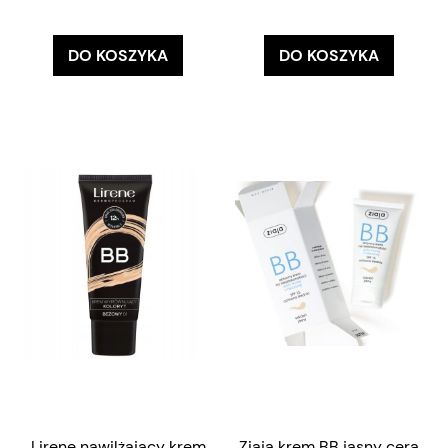
DO KOSZYKA
DO KOSZYKA
Lirene nawilżający krem
Ziaja krem BB jasny cera