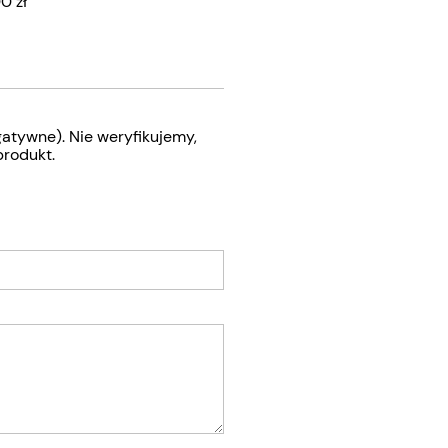
0 zł
atywne). Nie weryfikujemy,
produkt.