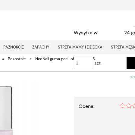
Wysyłka w:
24 g
19,90 zł
Cena:
PAZNOKCIE
ZAPACHY
STREFA MAMY I DZIECKA
STREFA MĘS
»
»
Pozostałe
NeoNail guma peel-off gum 8603
szt.
DO
Ocena: