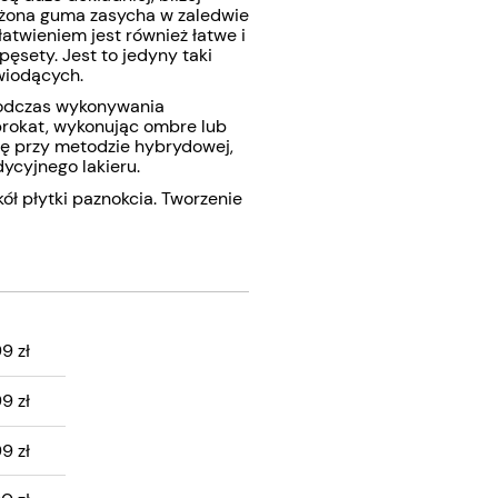
łożona guma zasycha w zaledwie
łatwieniem jest również łatwe i
ęsety. Jest to jedyny taki
wiodących.
 podczas wykonywania
 brokat, wykonując ombre lub
ię przy metodzie hybrydowej,
dycyjnego lakieru.
ł płytki paznokcia. Tworzenie
99 zł
ZTÓW
99 zł
99 zł