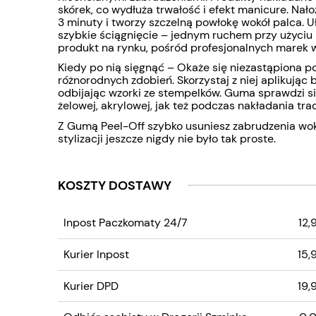
skórek, co wydłuża trwałość i efekt manicure. Na
3 minuty i tworzy szczelną powłokę wokół palca. U
szybkie ściągnięcie – jednym ruchem przy użyciu p
produkt na rynku, pośród profesjonalnych marek 
Kiedy po nią sięgnąć – Okaże się niezastąpiona
różnorodnych zdobień. Skorzystaj z niej aplikując
odbijając wzorki ze stempelków. Guma sprawdzi s
żelowej, akrylowej, jak też podczas nakładania tra
Z Gumą Peel-Off szybko usuniesz zabrudzenia wokó
stylizacji jeszcze nigdy nie było tak proste.
KOSZTY DOSTAWY
CENA NIE ZAWIERA
Inpost Paczkomaty 24/7
12,
EWENTUALNYCH KOS
PŁATNOŚCI
Kurier Inpost
15,
Kurier DPD
19,