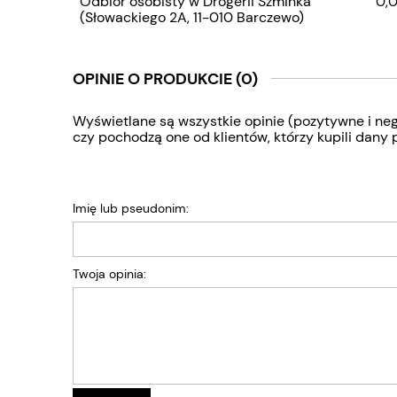
Odbiór osobisty w Drogerii Szminka
0,0
(Słowackiego 2A, 11-010 Barczewo)
OPINIE O PRODUKCIE (0)
Wyświetlane są wszystkie opinie (pozytywne i neg
czy pochodzą one od klientów, którzy kupili dany 
Imię lub pseudonim:
Twoja opinia: