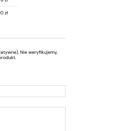
0 zł
atywne). Nie weryfikujemy,
produkt.