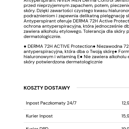
Antyperspirant NIVEA MEN Derma Control Sensiti
przed nieprzyjemnym zapachem, potem, pieczeni
skóry. Dzięki zawartości czystego kwasu hialuron
podrażnieniom i zapewnia delikatną pielęgnację 
Antyperspirant oferuje DERMA 72H Active Protec
ochrona antyperspiracyjna, która jednocześnie db
zawiera alkoholu etylowego. Tolerancja dla skóry
dermatologicznie.
●
DERMA 72H ACTIVE Protection● Niezawodna 72
antyperspiracyjna, która dba o Twoją skórę● Fo
hialuronowym i witaminą E● Nie zawiera alkoholu 
skóry potwierdzona dermatologicznie
KOSZTY DOSTAWY
CENA NIE ZAWIERA
Inpost Paczkomaty 24/7
12,
EWENTUALNYCH KOS
PŁATNOŚCI
Kurier Inpost
15,
Kurier DPD
19,