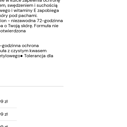
ve w kulce zapewnia ochronę
em, swędzeniem i suchością
owego i witaminy E zapobiega
skóry pod pachami.
tion - niezawodna 72-godzinna
a o Twoją skórę. Formuła nie
 potwierdzona
-godzinna ochrona
rmuła z czystym kwasem
etylowego● Tolerancja dla
99 zł
ZTÓW
99 zł
99 zł