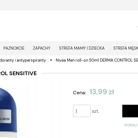
PAZNOKCIE
ZAPACHY
STREFA MAMY I DZIECKA
STREFA MĘS
»
oranty i antyperspiranty
Nivea Men roll-on 50ml DERMA CONTROL SE
OL SENSITIVE
13,99 zł
Cena:
szt.
DODAJ