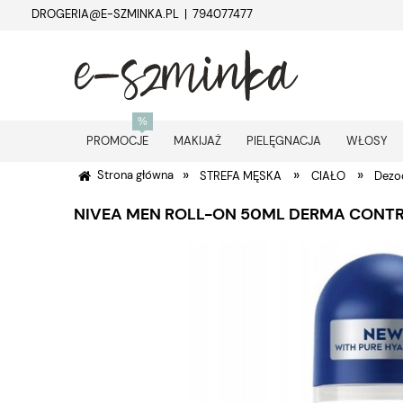
DROGERIA@E-SZMINKA.PL | 794077477
PROMOCJE
MAKIJAŻ
PIELĘGNACJA
WŁOSY
»
»
»
Strona główna
STREFA MĘSKA
CIAŁO
Dezod
NIVEA MEN ROLL-ON 50ML DERMA CONTR