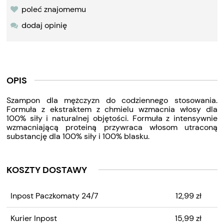
poleć znajomemu
dodaj opinię
OPIS
Szampon dla mężczyzn do codziennego stosowania.
Formuła z ekstraktem z chmielu wzmacnia włosy dla
100% siły i naturalnej objętości. Formuła z intensywnie
wzmacniającą proteiną przywraca włosom utraconą
substancję dla 100% siły i 100% blasku.
KOSZTY DOSTAWY
CENA NIE ZAWIERA
Inpost Paczkomaty 24/7
12,99 zł
EWENTUALNYCH KOSZTÓW
PŁATNOŚCI
Kurier Inpost
15,99 zł