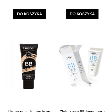
DO KOSZYKA
DO KOSZYKA
Lirene nawilżający krem
Ziaja krem BB jasny cera